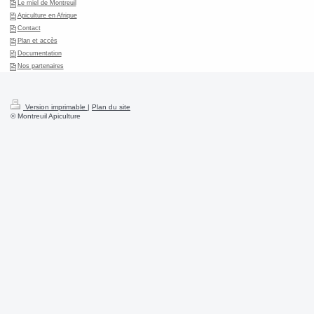
Le miel de Montreuil
Apiculture en Afrique
Contact
Plan et accès
Documentation
Nos partenaires
Version imprimable
|
Plan du site
© Montreuil Apiculture