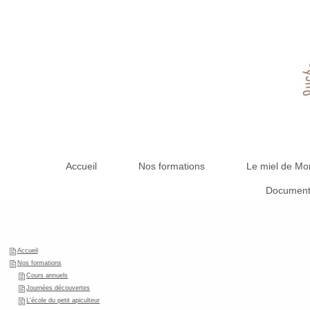
Accueil
Nos formations
Le miel de Mon
Document
Accueil
Nos formations
Cours annuels
Journées découvertes
L'école du petit apiculteur