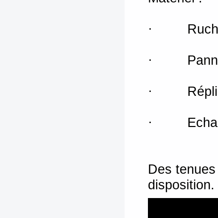
Ruch
·        
Pann
·        
Répl
·        
Echan
·        
Des tenues 
disposition.